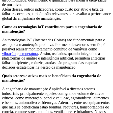
disponibilidade, desempenho e qualidade para medir a efetividade
de um ativo.
Além desses, outros indicadores, como custo por ativo e taxa de
falhas recorrentes, também são relevantes para avaliar a performance
global da engenharia de manutenção.
Como as tecnologias IoT contribuem para a engenharia de
manutenção?
As tecnologias IoT (Internet das Coisas) são fundamentais para o
avanço da manutenção preditiva. Por meio de sensores sem fio, é
possível realizar monitoramento contínuo de variáveis como
vibração
e
temperatura
. Assim, os dados, quando integrados a
plataformas de análise e inteligência artificial, permitem antecipar
falhas incipientes, reduzir paradas não programadas e apoiar
decisões estratégicas na gestão da manutenção.
Quais setores e ativos mais se beneficiam da engenharia de
manutenção?
A engenharia de manutenção é aplicável a diversos setores
industriais, principalmente aqueles com grande volume de ativos
críticos, como mineração, papel e celulose, agroindústria, alimentos
e bebidas, automotivo e siderurgia. Ademais, entre os equipamentos
que mais se beneficiam estão bombas, redutores, transportadores de
correia, compressores, moinhos, ventiladores e britadores. Nesses