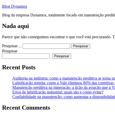
Pular
Blog Dynamox
para
Blog da empresa Dynamox, totalmente focado em manutenção preditiva
o
conteúdo
Nada aqui
Parece que não conseguimos encontrar o que você está procurando. T
Pesquisar…
Pesquisar
Pesquisar
Recent Posts
Auditoria na indústria: como a manutenção preditiva se torna u
Lubrificação remota: como a Vale eliminou 80% das corretiv
Manutenção preditiva na mineração: a lição da aviação que a V
Erros de lubrificação industrial: quais são e como evitar?
Confiabilidade na manutenção: como aumentar a disponibilidad
Recent Comments