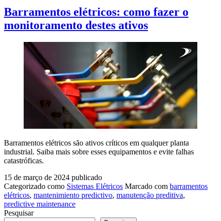
Barramentos elétricos: como fazer o
monitoramento destes ativos
Barramentos elétricos são ativos críticos em qualquer planta
industrial. Saiba mais sobre esses equipamentos e evite falhas
catastróficas.
15 de março de 2024
publicado
Categorizado como
Sistemas Elétricos
Marcado com
barramentos
elétricos
,
mantenimiento predictivo
,
manutenção preditiva
,
predictive maintenance
Pesquisar