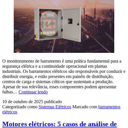
manutenção
preditiva
O monitoramento de barramento é uma prática fundamental para a
segurança elétrica e a continuidade operacional em plantas
industriais. Os barramentos elétricos são responsáveis por conduzir e
distribuir energia, e estão presentes em painéis de distribuição,
centros de carga e sistemas críticos que sustentam a produção.
Apesar de sua relevância, esses componentes podem apresentar
Como
falhas…
Continuar lendo
o
10 de outubro de 2025
publicado
monitoramento
Categorizado como
Sistemas Elétricos
Marcado com
barramentos
termográfico
elétricos
de
barramentos
evita
Motores elétricos: 5 casos de análise de
falhas