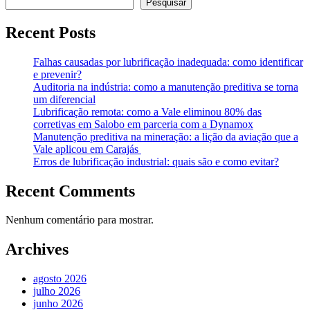
Pesquisar
Recent Posts
Falhas causadas por lubrificação inadequada: como identificar
e prevenir?
Auditoria na indústria: como a manutenção preditiva se torna
um diferencial
Lubrificação remota: como a Vale eliminou 80% das
corretivas em Salobo em parceria com a Dynamox
Manutenção preditiva na mineração: a lição da aviação que a
Vale aplicou em Carajás
Erros de lubrificação industrial: quais são e como evitar?
Recent Comments
Nenhum comentário para mostrar.
Archives
agosto 2026
julho 2026
junho 2026