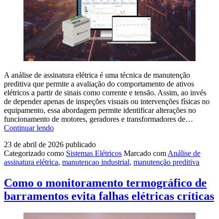
A análise de assinatura elétrica é uma técnica de manutenção
preditiva que permite a avaliação do comportamento de ativos
elétricos a partir de sinais como corrente e tensão. Assim, ao invés
de depender apenas de inspeções visuais ou intervenções físicas no
equipamento, essa abordagem permite identificar alterações no
funcionamento de motores, geradores e transformadores de…
Análise
Continuar lendo
de
23 de abril de 2026
publicado
assinatura
Categorizado como
Sistemas Elétricos
Marcado com
Análise de
elétrica:
assinatura elétrica
,
manutencao industrial
,
manutenção preditiva
o
que
é
Como o monitoramento termográfico de
e
barramentos evita falhas elétricas críticas
como
funciona
na