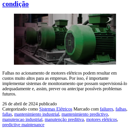
condição
elétricas
críticas
Falhas no acionamento de motores elétricos podem resultar em
custos muito altos para as empresas. Por isso, é importante
implementar sistemas de monitoramento que possam supervisioná-lo
adequadamente e, assim, prever ou antecipar possíveis problemas
futuros.
26 de abril de 2024
publicado
Categorizado como
Sistemas Elétricos
Marcado com
failures
,
falhas
,
fallas
,
mantenimiento industrial
,
mantenimiento predictivo
,
manutencao industrial
,
manutenção preditiva
,
motores elétricos
,
predictive maintenance