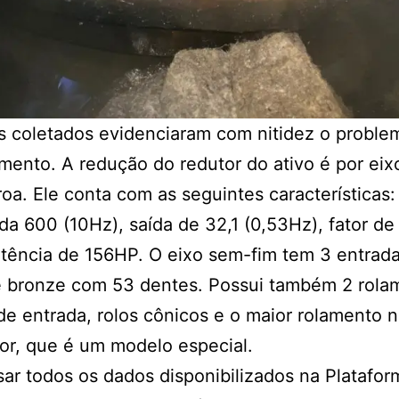
 coletados evidenciaram com nitidez o proble
ento. A redução do redutor do ativo é por ei
roa. Ele conta com as seguintes características:
da 600 (10Hz), saída de 32,1 (0,53Hz), fator d
otência de 156HP. O eixo sem-fim tem 3 entrada
e bronze com 53 dentes. Possui também 2 rola
de entrada, rolos cônicos e o maior rolamento n
or, que é um modelo especial.
sar todos os dados disponibilizados na Platafor