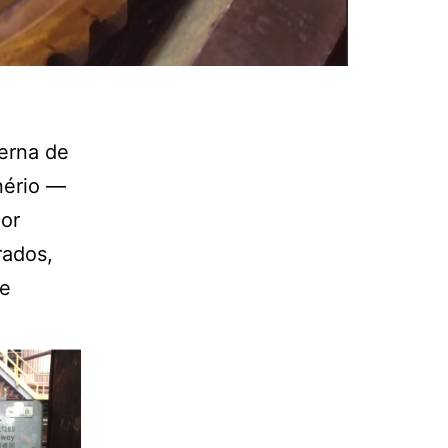
terna de
nério —
Por
rados,
de