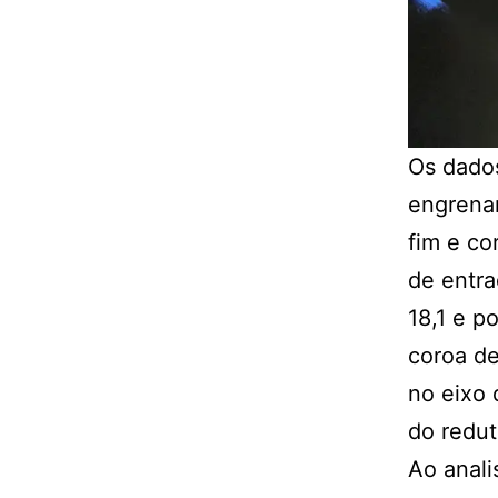
Os dados
engrenam
fim e co
de entra
18,1 e p
coroa d
no eixo 
do redut
Ao anali