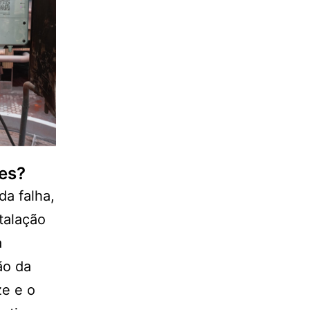
res?
da falha,
talação
a
ão da
ze e o