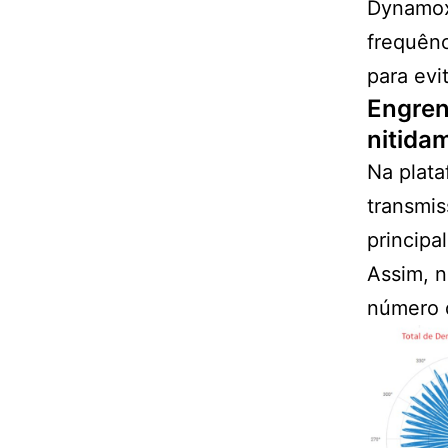
Dynamox,
frequên
para evi
Engren
nitida
Na plata
transmi
principa
Assim, n
número 