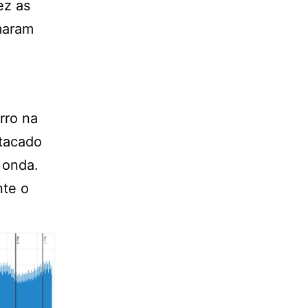
ez as
maram
rro na
tacado
 onda.
nte o