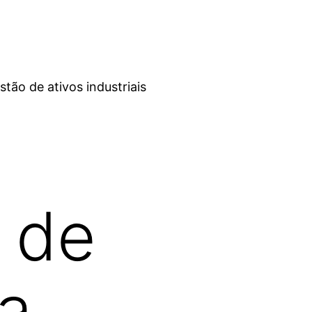
ão de ativos industriais
a de
ca