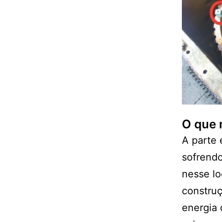
O que 
A parte 
sofrendo
nesse lo
construç
energia 