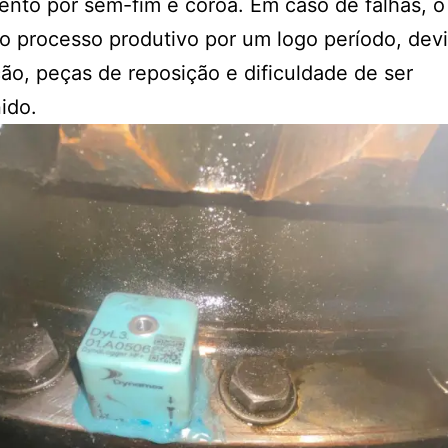
nto por sem-fim e coroa. Em caso de falhas, o
o processo produtivo por um logo período, dev
ção, peças de reposição e dificuldade de ser
nido.