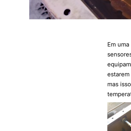
Em uma p
sensores
equipame
estarem 
mas isso
tempera