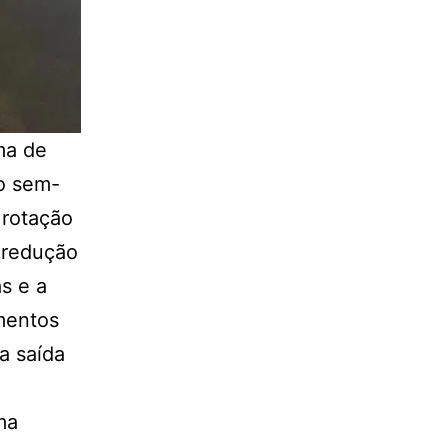
ma de
xo sem-
 rotação
e redução
s e a
mentos
a saída
ma