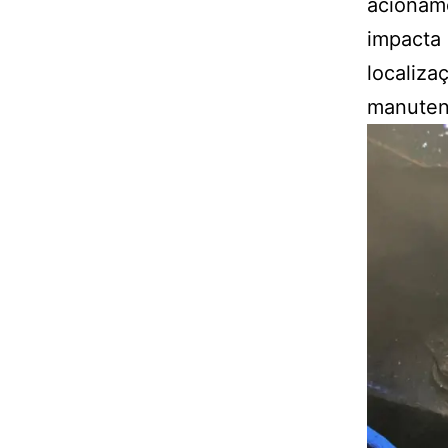
acioname
impacta 
localiza
manute