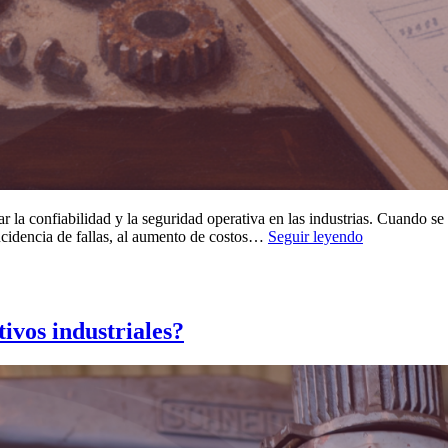
r la confiabilidad y la seguridad operativa en las industrias. Cuando se 
Diagnóstico
reincidencia de fallas, al aumento de costos…
Seguir leyendo
de
fallas
en
activos:
etapas,
ivos industriales?
herramientas
y
buenas
prácticas