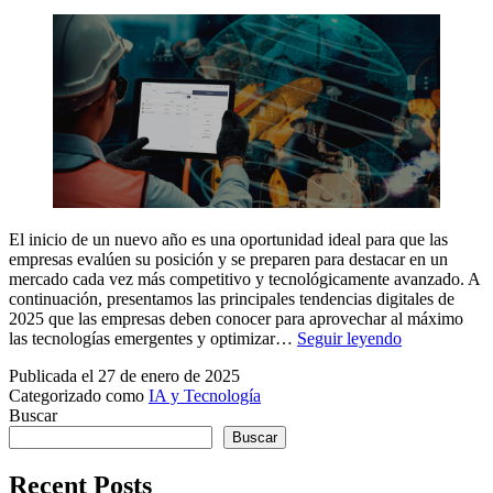
2025?
El inicio de un nuevo año es una oportunidad ideal para que las
empresas evalúen su posición y se preparen para destacar en un
mercado cada vez más competitivo y tecnológicamente avanzado. A
continuación, presentamos las principales tendencias digitales de
2025 que las empresas deben conocer para aprovechar al máximo
Principales
las tecnologías emergentes y optimizar…
Seguir leyendo
tendencias
Publicada el
27 de enero de 2025
digitales
Categorizado como
IA y Tecnología
de
Buscar
2025
que
Buscar
debes
conocer
Recent Posts