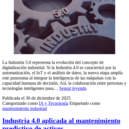
predictivo
La Industria 5.0 representa la evolución del concepto de
digitalización industrial. Si la Industria 4.0 se caracterizó por la
automatización, el IoT y el análisis de datos, la nueva etapa amplía
este panorama al integrar la inteligencia de las máquinas con la
capacidad humana de decisión. Así, la colaboración entre personas y
Industria
tecnologías inteligentes pasa…
Seguir leyendo
5.0:
Publicada el
30 de diciembre de 2025
qué
Categorizado como
IA y Tecnología
Etiquetado como
es,
mantenimiento industrial
diferencias
e
impacto
Industria 4.0 aplicada al mantenimiento
en
predictivo de activos