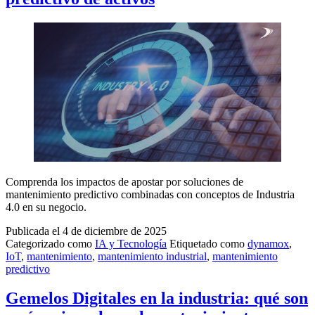
el
mantenimiento
industrial
Comprenda los impactos de apostar por soluciones de
mantenimiento predictivo combinadas con conceptos de Industria
4.0 en su negocio.
Publicada el
4 de diciembre de 2025
Categorizado como
IA y Tecnología
Etiquetado como
dynamox
,
IoT
,
mantenimiento
,
mantenimiento industrial
,
mantenimiento
predictivo
Gemelos Digitales en la industria: qué son