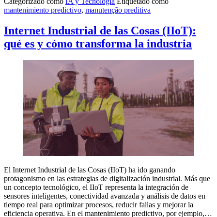
Categorizado como
IA y Tecnología
Etiquetado como
la
mantenimiento predictivo
,
manutenção preditiva
industria:
qué
son
Internet Industrial de las Cosas (IIoT):
y
qué es y cómo transforma la industria
cómo
impulsan
el
mantenimiento
predictivo
El Internet Industrial de las Cosas (IIoT) ha ido ganando
protagonismo en las estrategias de digitalización industrial. Más que
un concepto tecnológico, el IIoT representa la integración de
sensores inteligentes, conectividad avanzada y análisis de datos en
tiempo real para optimizar procesos, reducir fallas y mejorar la
eficiencia operativa. En el mantenimiento predictivo, por ejemplo,…