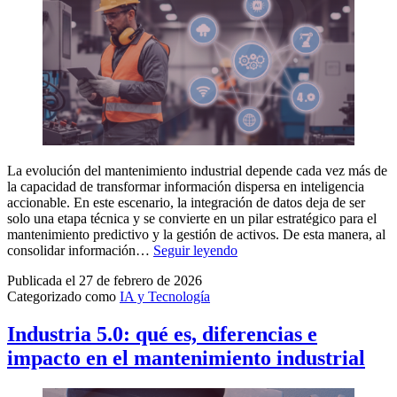
La evolución del mantenimiento industrial depende cada vez más de
la capacidad de transformar información dispersa en inteligencia
accionable. En este escenario, la integración de datos deja de ser
solo una etapa técnica y se convierte en un pilar estratégico para el
mantenimiento predictivo y la gestión de activos. De esta manera, al
Integración
consolidar información…
Seguir leyendo
de
Publicada el
27 de febrero de 2026
datos:
Categorizado como
IA y Tecnología
por
qué
es
Industria 5.0: qué es, diferencias e
esencial
impacto en el mantenimiento industrial
para
el
mantenimiento