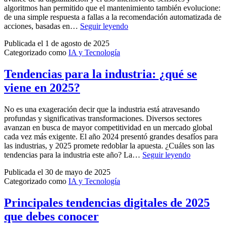
algoritmos han permitido que el mantenimiento también evolucione:
de una simple respuesta a fallas a la recomendación automatizada de
Mantenimiento
acciones, basadas en…
Seguir leyendo
prescriptivo:
Publicada el
1 de agosto de 2025
qué
Categorizado como
IA y Tecnología
es,
cómo
funciona
Tendencias para la industria: ¿qué se
y
viene en 2025?
cuáles
son
sus
No es una exageración decir que la industria está atravesando
beneficios
profundas y significativas transformaciones. Diversos sectores
avanzan en busca de mayor competitividad en un mercado global
cada vez más exigente. El año 2024 presentó grandes desafíos para
las industrias, y 2025 promete redoblar la apuesta. ¿Cuáles son las
Tendencias
tendencias para la industria este año? La…
Seguir leyendo
para
Publicada el
30 de mayo de 2025
la
Categorizado como
IA y Tecnología
industria:
¿qué
se
Principales tendencias digitales de 2025
viene
que debes conocer
en