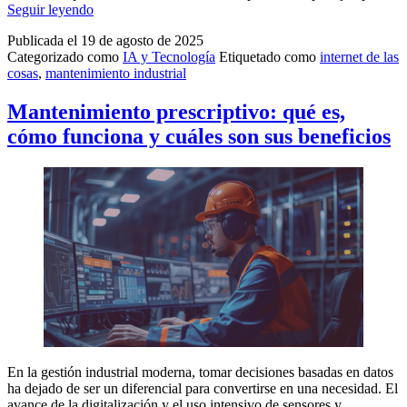
Internet
Seguir leyendo
Industrial
Publicada el
19 de agosto de 2025
de
Categorizado como
IA y Tecnología
Etiquetado como
internet de las
las
cosas
,
mantenimiento industrial
Cosas
(IIoT):
qué
Mantenimiento prescriptivo: qué es,
es
cómo funciona y cuáles son sus beneficios
y
cómo
transforma
la
industria
En la gestión industrial moderna, tomar decisiones basadas en datos
ha dejado de ser un diferencial para convertirse en una necesidad. El
avance de la digitalización y el uso intensivo de sensores y