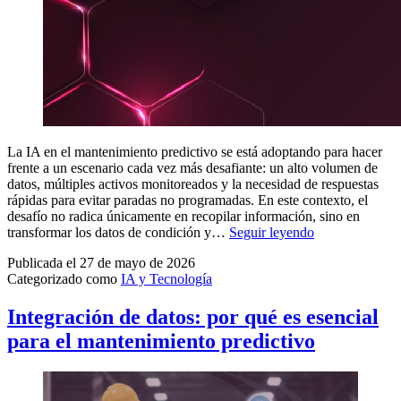
La IA en el mantenimiento predictivo se está adoptando para hacer
frente a un escenario cada vez más desafiante: un alto volumen de
datos, múltiples activos monitoreados y la necesidad de respuestas
rápidas para evitar paradas no programadas. En este contexto, el
desafío no radica únicamente en recopilar información, sino en
Inteligencia
transformar los datos de condición y…
Seguir leyendo
Artificial
Publicada el
27 de mayo de 2026
en
Categorizado como
IA y Tecnología
el
mantenimiento
predictivo: có
Integración de datos: por qué es esencial
Dynamox
para el mantenimiento predictivo
Cowork
acelera
el
diagnóstico