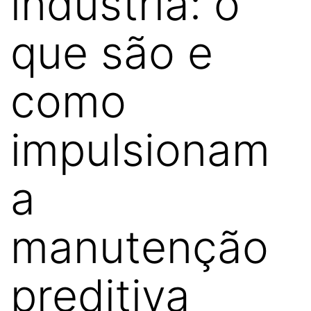
indústria: o
que são e
como
impulsionam
a
manutenção
preditiva