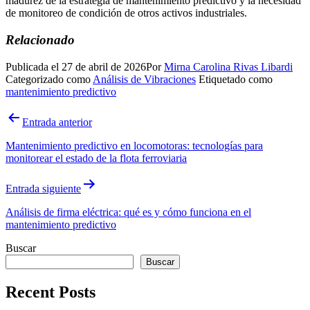
madurez de la estrategia de mantenimiento predictivo y la necesidad
de monitoreo de condición de otros activos industriales.
Relacionado
Publicada el
27 de abril de 2026
Por
Mirna Carolina Rivas Libardi
Categorizado como
Análisis de Vibraciones
Etiquetado como
mantenimiento predictivo
Navegación
Entrada anterior
de
Mantenimiento predictivo en locomotoras: tecnologías para
entradas
monitorear el estado de la flota ferroviaria
Entrada siguiente
Análisis de firma eléctrica: qué es y cómo funciona en el
mantenimiento predictivo
Buscar
Buscar
Recent Posts