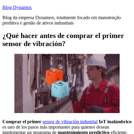
Saltar
Blog Dynamox
al
Blog da empresa Dynamox, totalmente focado em manutenção
contenido
preditiva e gestão de ativos industriais
¿Qué hacer antes de comprar el primer
sensor de vibración?
Comprar el primer
sensor de vibración industrial
IoT inalámbrico
es uno de los pasos más importantes para quienes desean
implementar un programa de
mantenimiento predictivo
eficiente.