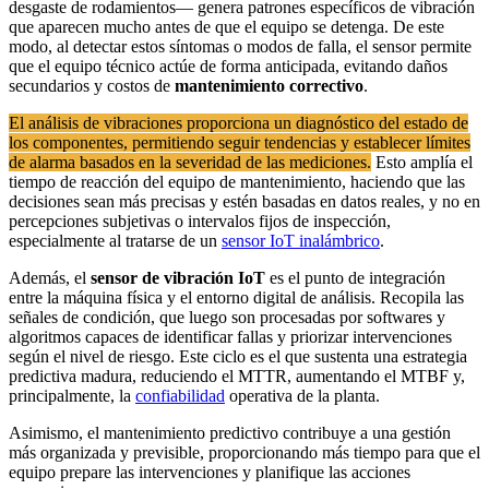
desgaste de rodamientos— genera patrones específicos de vibración
que aparecen mucho antes de que el equipo se detenga. De este
modo, al detectar estos síntomas o modos de falla, el sensor permite
que el equipo técnico actúe de forma anticipada, evitando daños
secundarios y costos de
mantenimiento correctivo
.
El análisis de vibraciones proporciona un diagnóstico del estado de
los componentes, permitiendo seguir tendencias y establecer límites
de alarma basados en la severidad de las mediciones.
Esto amplía el
tiempo de reacción del equipo de mantenimiento, haciendo que las
decisiones sean más precisas y estén basadas en datos reales, y no en
percepciones subjetivas o intervalos fijos de inspección,
especialmente al tratarse de un
sensor IoT inalámbrico
.
Además, el
sensor de vibración IoT
es el punto de integración
entre la máquina física y el entorno digital de análisis. Recopila las
señales de condición, que luego son procesadas por softwares y
algoritmos capaces de identificar fallas y priorizar intervenciones
según el nivel de riesgo. Este ciclo es el que sustenta una estrategia
predictiva madura, reduciendo el MTTR, aumentando el MTBF y,
principalmente, la
confiabilidad
operativa de la planta.
Asimismo, el mantenimiento predictivo contribuye a una gestión
más organizada y previsible, proporcionando más tiempo para que el
equipo prepare las intervenciones y planifique las acciones