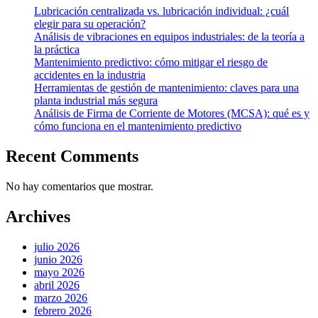
Lubricación centralizada vs. lubricación individual: ¿cuál
elegir para su operación?
Análisis de vibraciones en equipos industriales: de la teoría a
la práctica
Mantenimiento predictivo: cómo mitigar el riesgo de
accidentes en la industria
Herramientas de gestión de mantenimiento: claves para una
planta industrial más segura
Análisis de Firma de Corriente de Motores (MCSA): qué es y
cómo funciona en el mantenimiento predictivo
Recent Comments
No hay comentarios que mostrar.
Archives
julio 2026
junio 2026
mayo 2026
abril 2026
marzo 2026
febrero 2026