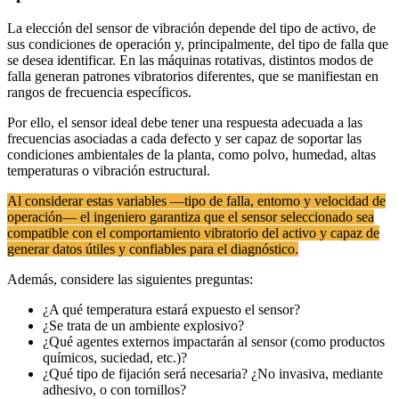
La elección del sensor de vibración depende del tipo de activo, de
sus condiciones de operación y, principalmente, del tipo de falla que
se desea identificar. En las máquinas rotativas, distintos modos de
falla generan patrones vibratorios diferentes, que se manifiestan en
rangos de frecuencia específicos.
Por ello, el sensor ideal debe tener una respuesta adecuada a las
frecuencias asociadas a cada defecto y ser capaz de soportar las
condiciones ambientales de la planta, como polvo, humedad, altas
temperaturas o vibración estructural.
Al considerar estas variables —tipo de falla, entorno y velocidad de
operación— el ingeniero garantiza que el sensor seleccionado sea
compatible con el comportamiento vibratorio del activo y capaz de
generar datos útiles y confiables para el diagnóstico.
Además, considere las siguientes preguntas:
¿A qué temperatura estará expuesto el sensor?
¿Se trata de un ambiente explosivo?
¿Qué agentes externos impactarán al sensor (como productos
químicos, suciedad, etc.)?
¿Qué tipo de fijación será necesaria? ¿No invasiva, mediante
adhesivo, o con tornillos?