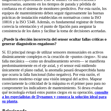
innecesarias, aumento en los tiempos de parada y pérdida de
confianza en el sistema de monitoreo predictivo. Por esta razón, los
equipos de mantenimiento deben seguir rigurosamente las buenas
prácticas de instalación establecidas en normativas como la ISO
10816 y la ISO 5348. Además, es fundamental registrar de forma
correcta la orientación y el punto de fijación para asegurar la
consistencia de los datos y facilitar la toma de decisiones acertadas.
¿Puede la elección incorrecta del sensor ocultar fallas críticas o
generar diagnósticos engañosos?
Sí. El principal riesgo de utilizar sensores monoaxiales en activos
dinámicamente complejos es la creación de «puntos ciegos». Si una
falla mecánica —como un desalineamiento severo— se manifiesta
predominantemente en el eje axial, y el sensor está midiendo
únicamente el plano radial, la anomalía pasará desapercibida hasta
que ocurra la falla funcional (falso negativo). Por esta razón, el
monitoreo moderno exige una visión integral del activo. Mapear
correctamente la criticidad de la máquina es el primer paso para no
comprometer los indicadores de mantenimiento. Si desea evaluar
qué tecnología evitará estos puntos ciegos en su operación,
consulte
a los especialistas de Dynamox y conozca la solución ideal para
su planta
.
Relacionado