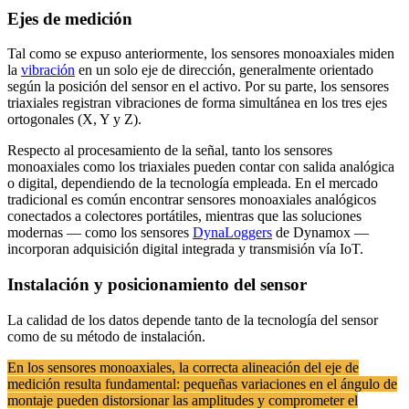
Ejes de medición
Tal como se expuso anteriormente, los sensores monoaxiales miden
la
vibración
en un solo eje de dirección, generalmente orientado
según la posición del sensor en el activo. Por su parte, los sensores
triaxiales registran vibraciones de forma simultánea en los tres ejes
ortogonales (X, Y y Z).
Respecto al procesamiento de la señal, tanto los sensores
monoaxiales como los triaxiales pueden contar con salida analógica
o digital, dependiendo de la tecnología empleada. En el mercado
tradicional es común encontrar sensores monoaxiales analógicos
conectados a colectores portátiles, mientras que las soluciones
modernas — como los sensores
DynaLoggers
de Dynamox —
incorporan adquisición digital integrada y transmisión vía IoT.
Instalación y posicionamiento del sensor
La calidad de los datos depende tanto de la tecnología del sensor
como de su método de instalación.
En los sensores monoaxiales, la correcta alineación del eje de
medición resulta fundamental: pequeñas variaciones en el ángulo de
montaje pueden distorsionar las amplitudes y comprometer el