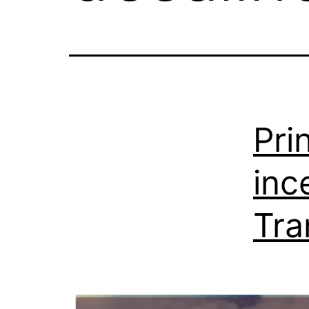
Pri
inc
Tra