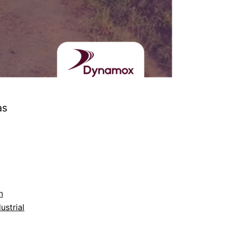
as
n
ustrial