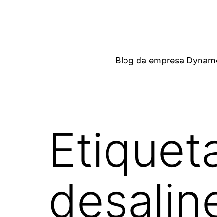
Saltar
al
contenido
Blog da empresa Dynamox
Etiquet
desalin