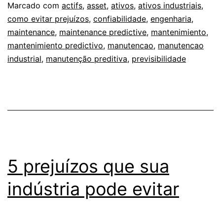
Marcado com
actifs
,
asset
,
ativos
,
ativos industriais
,
como evitar prejuízos
,
confiabilidade
,
engenharia
,
maintenance
,
maintenance predictive
,
mantenimiento
,
mantenimiento predictivo
,
manutencao
,
manutencao
industrial
,
manutenção preditiva
,
previsibilidade
5 prejuízos que sua
indústria pode evitar