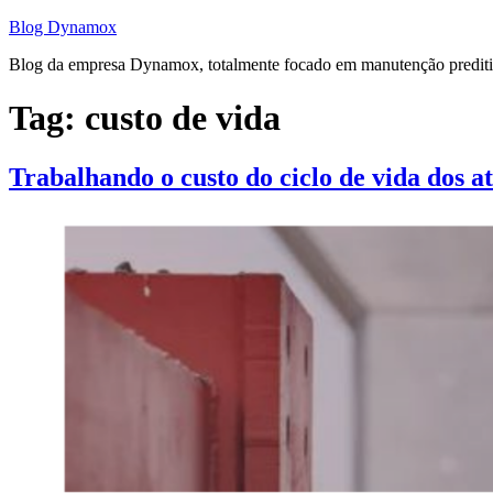
Pular
Blog Dynamox
para
Blog da empresa Dynamox, totalmente focado em manutenção preditiva
o
conteúdo
Tag:
custo de vida
Trabalhando o custo do ciclo de vida dos at