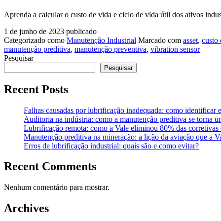
Aprenda a calcular o custo de vida e ciclo de vida útil dos ativos in
1 de junho de 2023
publicado
Categorizado como
Manutenção Industrial
Marcado com
asset
,
custo 
manutenção preditiva
,
manutenção preventiva
,
vibration sensor
Pesquisar
Pesquisar
Recent Posts
Falhas causadas por lubrificação inadequada: como identificar 
Auditoria na indústria: como a manutenção preditiva se torna u
Lubrificação remota: como a Vale eliminou 80% das corretiv
Manutenção preditiva na mineração: a lição da aviação que a V
Erros de lubrificação industrial: quais são e como evitar?
Recent Comments
Nenhum comentário para mostrar.
Archives