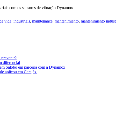
dustriais com os sensores de vibração Dynamox
de vida
,
industriais
,
maintenance
,
mantenimiento
,
mantenimiento industr
e prevenir?
m diferencial
as em Salobo em parceria com a Dynamox
ale aplicou em Carajás