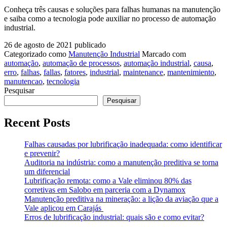
Conheça três causas e soluções para falhas humanas na manutenção
e saiba como a tecnologia pode auxiliar no processo de automação
industrial.
26 de agosto de 2021
publicado
Categorizado como
Manutenção Industrial
Marcado com
automação
,
automação de processos
,
automação industrial
,
causa
,
erro
,
falhas
,
fallas
,
fatores
,
industrial
,
maintenance
,
mantenimiento
,
manutencao
,
tecnologia
Pesquisar
Pesquisar
Recent Posts
Falhas causadas por lubrificação inadequada: como identificar
e prevenir?
Auditoria na indústria: como a manutenção preditiva se torna
um diferencial
Lubrificação remota: como a Vale eliminou 80% das
corretivas em Salobo em parceria com a Dynamox
Manutenção preditiva na mineração: a lição da aviação que a
Vale aplicou em Carajás
Erros de lubrificação industrial: quais são e como evitar?