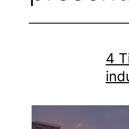
4 T
ind