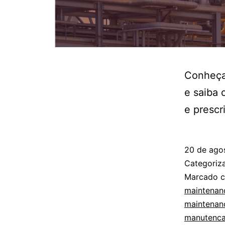
Conheça 
e saiba 
e prescri
20 de ago
Categori
Marcado 
maintenanc
maintenan
manutencao