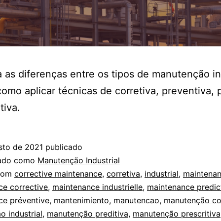
as diferenças entre os tipos de manutenção in
como aplicar técnicas de corretiva, preventiva, p
tiva.
sto de 2021
publicado
zado como
Manutenção Industrial
com
corrective maintenance
,
corretiva
,
industrial
,
maintena
e corrective
,
maintenance industrielle
,
maintenance predic
ce préventive
,
mantenimiento
,
manutencao
,
manutenção co
 industrial
,
manutenção preditiva
,
manutenção prescritiva