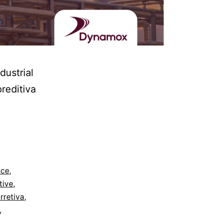
dustrial
reditiva
nce
,
tive
,
rretiva
,
,