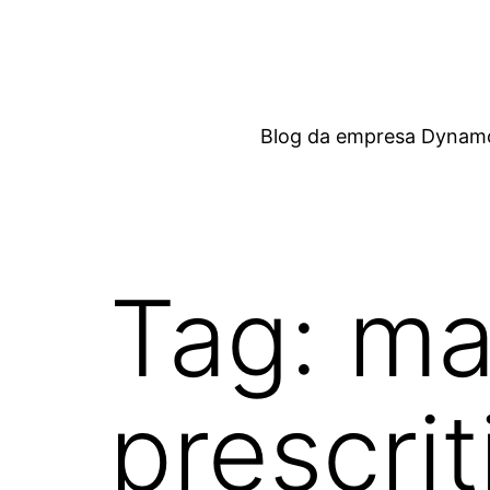
Pular
para
o
conteúdo
Blog da empresa Dynamox
Tag:
ma
prescrit