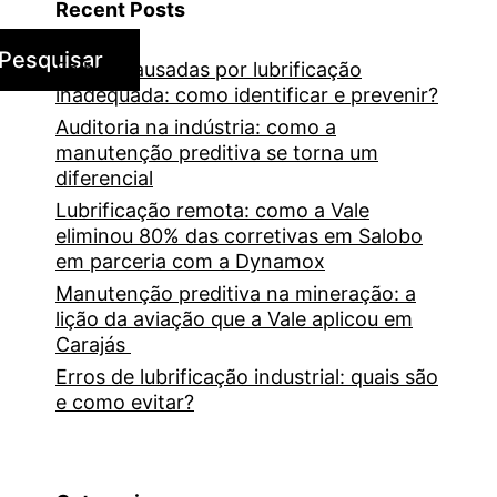
Recent Posts
Pesquisar
Falhas causadas por lubrificação
inadequada: como identificar e prevenir?
Auditoria na indústria: como a
manutenção preditiva se torna um
diferencial
Lubrificação remota: como a Vale
eliminou 80% das corretivas em Salobo
em parceria com a Dynamox
Manutenção preditiva na mineração: a
lição da aviação que a Vale aplicou em
Carajás
Erros de lubrificação industrial: quais são
e como evitar?