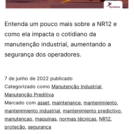
Entenda um pouco mais sobre a NR12 e
como ela impacta o cotidiano da
manutenção industrial, aumentando a
segurança dos operadores.
7 de junho de 2022
publicado
Categorizado como
Manutenção Industrial
,
Manutenção Preditiva
Marcado com
asset
,
maintenance
,
mantenimiento
,
mantenimiento industrial
,
mantenimiento predictivo
,
manutencao
,
maquinas
,
normas técnicas
,
NR12
,
proteção
,
segurança